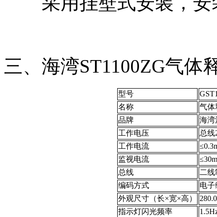
采用挂壁式安装，安
三、海湾ST1100ZG气
型号
GST
名称
气体
品牌
海湾
工作电压
总线2
工作电流
≤0.3
监视电流
≤30
总线
二线
编码方式
电子
外观尺寸（长×宽×高）
280.
指示灯闪光频率
1.5H