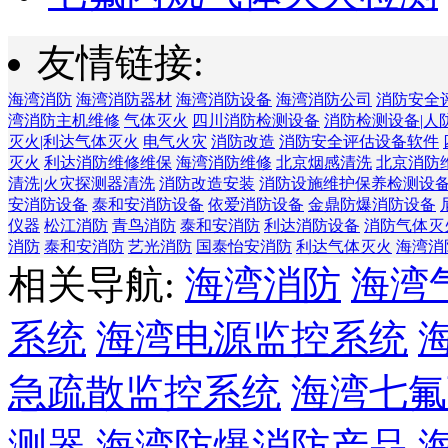
友情链接:
海湾消防
海湾消防器材
海湾消防设备
海湾消防公司
消防安全
湾消防主机维修
气体灭火
四川消防检测设备
消防检测设备|人
灭火|利达气体灭火
电气火灾
消防改造
消防安全评估设备软件
灭火
利达消防维修维保
海湾消防维修
北京烟感清洗
北京消防
清洗|火灾探测器清洗
消防改造安装
消防设施维护保养检测设
安消防设备
泰和安消防设备
依爱消防设备
金鼎防爆消防设备
仪器
松江消防
青鸟消防
泰和安消防
利达消防设备
消防气体灭
消防
泰和安消防
艺光消防
国泰怡安消防
利达气体灭火
海湾消
相关导航:
海湾消防
海湾
系统
海湾电源监控系统
急疏散监控系统
海湾七氟
测器
海湾防爆消防产品