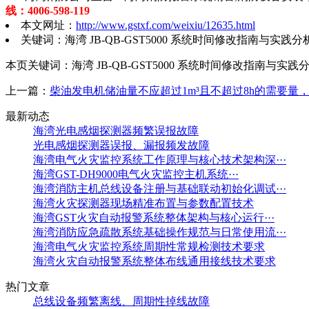
线：4006-598-119
本文网址：
http://www.gstxf.com/weixiu/12635.html
关键词：海湾 JB-QB-GST5000 系统时间修改指南与实践分
本页关键词：海湾 JB-QB-GST5000 系统时间修改指南与实践
上一篇：
柴油发电机储油量不应超过1m³且不超过8h的需要量
最新动态
海湾光电感烟探测器频繁误报故障
光电感烟探测器误报、漏报频发故障
海湾电气火灾监控系统工作原理与核心技术架构深···
海湾GST-DH9000电气火灾监控主机系统···
海湾消防主机总线设备注册与基础联动初始化调试···
海湾火灾探测器现场精准布置与参数配置技术
海湾GST火灾自动报警系统整体架构与核心运行···
海湾消防应急疏散系统基础操作规范与日常使用流···
海湾电气火灾监控系统周期性常规检测技术要求
海湾火灾自动报警系统整体布线通用接线技术要求
热门文章
总线设备频繁离线、周期性掉线故障