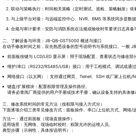
联动与策略执行：时间相关策略（定时测试、巡检、策略触发）依
与上级平台对接：与远端监控中心、NVR、BMS 等系统同步是数
合规与审计要求：安防与消防系统在法规或验收时常要求日志具备
二、了解设备与环境：JB-QB-GST5000 概述与接口
在动手修改时间之前，应先熟悉设备的型号说明书与系统接口。一般 JB-
前面板按键与 LCD/LED 显示屏：用于现场配置、查看状态与修改部
维护/串口（RS232/RS485/USB）接口：用于工程模式、调试或
网络接口（以太网）：支持通过网页、Telnet、SSH 或厂家上位机/
键盘/扩展模块：配置权限管理及操作路径。
请务必查阅厂商提供的用户手册或技术手册，确认设备支持的具体修
三、修改系统时间的常见方法（按权限与接入方式分）
下面逐项介绍三类常见修改方式：面板操作、串口/上位机方式、网络
方法一：通过前面板（现场直接操作）
适用场景：无网络、现场临时校时、权限允许的运维人员。
典型步骤（示例性，具体按说明书）：