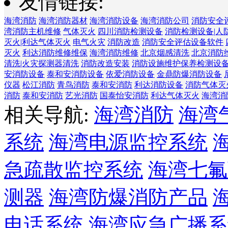
友情链接:
海湾消防
海湾消防器材
海湾消防设备
海湾消防公司
消防安全
湾消防主机维修
气体灭火
四川消防检测设备
消防检测设备|人
灭火|利达气体灭火
电气火灾
消防改造
消防安全评估设备软件
灭火
利达消防维修维保
海湾消防维修
北京烟感清洗
北京消防
清洗|火灾探测器清洗
消防改造安装
消防设施维护保养检测设
安消防设备
泰和安消防设备
依爱消防设备
金鼎防爆消防设备
仪器
松江消防
青鸟消防
泰和安消防
利达消防设备
消防气体灭
消防
泰和安消防
艺光消防
国泰怡安消防
利达气体灭火
海湾消
相关导航:
海湾消防
海湾
系统
海湾电源监控系统
急疏散监控系统
海湾七氟
测器
海湾防爆消防产品
电话系统
海湾应急广播系