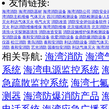
友情链接:
海湾消防
海湾消防器材
海湾消防设备
海湾消防公司
消防安全
湾消防主机维修
气体灭火
四川消防检测设备
消防检测设备|人
灭火|利达气体灭火
电气火灾
消防改造
消防安全评估设备软件
灭火
利达消防维修维保
海湾消防维修
北京烟感清洗
北京消防
清洗|火灾探测器清洗
消防改造安装
消防设施维护保养检测设
安消防设备
泰和安消防设备
依爱消防设备
金鼎防爆消防设备
仪器
松江消防
青鸟消防
泰和安消防
利达消防设备
消防气体灭
消防
泰和安消防
艺光消防
国泰怡安消防
利达气体灭火
海湾消
相关导航:
海湾消防
海湾
系统
海湾电源监控系统
急疏散监控系统
海湾七氟
测器
海湾防爆消防产品