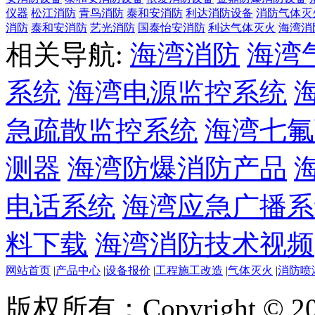
仪器
松江消防
青鸟消防
泰和安消防
利达消防设备
消防气体灭
消防
泰和安消防
艺光消防
国泰怡安消防
利达气体灭火
海湾消
相关导航:
海湾消防
海湾
系统
海湾电源监控系统
急疏散监控系统
海湾七氟
测器
海湾防爆消防产品
电话系统
海湾应急广播系
料下载
海湾消防技术视频
网站首页
|
产品中心
|
设备报价
|
工程施工改造
|
气体灭火
|
消防喷
版权所有：Copyright © 20