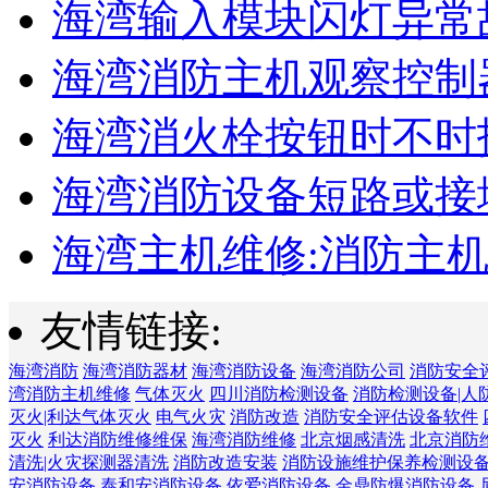
海湾输入模块闪灯异常
海湾消防主机观察控制器
海湾消火栓按钮时不时报
海湾消防设备短路或接地
海湾主机维修:消防主
友情链接:
海湾消防
海湾消防器材
海湾消防设备
海湾消防公司
消防安全
湾消防主机维修
气体灭火
四川消防检测设备
消防检测设备|人
灭火|利达气体灭火
电气火灾
消防改造
消防安全评估设备软件
灭火
利达消防维修维保
海湾消防维修
北京烟感清洗
北京消防
清洗|火灾探测器清洗
消防改造安装
消防设施维护保养检测设
安消防设备
泰和安消防设备
依爱消防设备
金鼎防爆消防设备