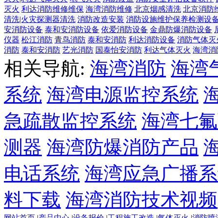
灭火
利达消防维修维保
海湾消防维修
北京烟感清洗
北京消防
清洗|火灾探测器清洗
消防改造安装
消防设施维护保养检测设
安消防设备
泰和安消防设备
依爱消防设备
金鼎防爆消防设备
仪器
松江消防
青鸟消防
泰和安消防
利达消防设备
消防气体灭
消防
泰和安消防
艺光消防
国泰怡安消防
利达气体灭火
海湾消
相关导航:
海湾消防
海湾
系统
海湾电源监控系统
急疏散监控系统
海湾七氟
测器
海湾防爆消防产品
电话系统
海湾应急广播系
料下载
海湾消防技术视频
网站首页
|
产品中心
|
设备报价
|
工程施工改造
|
气体灭火
|
消防喷