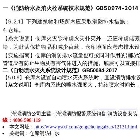
一《消防给水及消火栓系统技术规范》
GB50974-2014
【9.2.1】下列建筑物和场所内应采取消防排水措施：
4 仓库。
【条文说明】
仓库火灾除考虑火灾扑灭外，还应考虑储藏
胁，为此从保护物品和减少荷载，仓库地面应考虑排水设
【实施指南】
仓库的消防排水流量也可按同时作用的消防
管道应有防止生物及有害气体进入的措施。底层可以直接
二《自动喷水灭火系统设计规范》
GB50084-2017
【5.0.9】仓库内设置自动喷水灭火系统时，宜设消防排水
【条文说明】
仓库内系统的喷水强度大，持续喷水时间长
智淼君安（江苏）消防工程技术有限公司
http://www.gstxf.com/
海湾消防公司主营：海湾消防报警系统销售,消防设备安装，
线：4006-598-119
本文网址：
http://www.gstxf.com/gongchenggaizao/12131.html
关键词：仓库消防排水