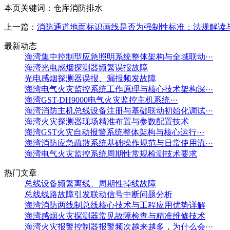
本页关键词：仓库消防排水
上一篇：
消防通道地面标识画线是否为强制性标准：法规解读
最新动态
海湾集中控制型应急照明系统整体架构与全域联动···
海湾光电感烟探测器频繁误报故障
光电感烟探测器误报、漏报频发故障
海湾电气火灾监控系统工作原理与核心技术架构深···
海湾GST-DH9000电气火灾监控主机系统···
海湾消防主机总线设备注册与基础联动初始化调试···
海湾火灾探测器现场精准布置与参数配置技术
海湾GST火灾自动报警系统整体架构与核心运行···
海湾消防应急疏散系统基础操作规范与日常使用流···
海湾电气火灾监控系统周期性常规检测技术要求
热门文章
总线设备频繁离线、周期性掉线故障
总线线路故障引发联动信号中断问题分析
海湾消防两线制总线核心技术与工程应用优势详解
海湾感烟火灾探测器常见故障检查与精准维修技术
海湾火灾报警控制器报警频次越来越多，为什么会···