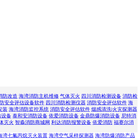
消防改造
海湾消防主机维修
气体灭火
四川消防检测设备
消防检
防安全评估设备软件
四川消防检测仪器
消防安全评估软件
海
安装
海湾消防监控系统
消防安全评估软件
烟感清洗|火灾探测器
防设备
泰和安消防设备
依爱消防设备
金鼎防爆消防设备
尼特消
体灭火
智淼消防商城网
利达消防报警设备
依爱消防
福赛尔消
海湾七氟丙烷灭火装置
海湾空气采样探测器
海湾防爆消防产品