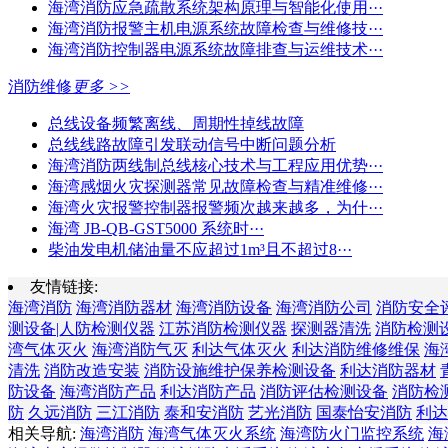
海湾消防应急疏散系统架构原理与智能化使用···
海湾消防报警主机电源系统故障检查与维修技···
海湾消防控制器电源系统故障排查与运维技术···
消防维修
更多 >>
总线设备频繁离线、周期性掉线故障
总线线路故障引发联动信号中断问题分析
海湾消防两线制总线核心技术与工程应用优势···
海湾感烟火灾探测器常见故障检查与精准维修···
海湾火灾报警控制器报警频次越来越多，为什···
海湾 JB-QB-GST5000 系统时···
柴油发电机储油量不应超过1m³且不超过8···
友情链接:
海湾消防
海湾消防器材
海湾消防设备
海湾消防公司
消防安全
测设备|人防检测仪器
江苏消防检测仪器
探测器清洗
消防检测
湾气体灭火
海湾消防气灭
利达气体灭火
利达消防维修维保
海
清洗
消防改造安装
消防设施维护保养检测设备
利达消防器材
防设备
海湾消防产品
利达消防产品
消防评估检测设备
消防检
防
久远消防
三江消防
泰和安消防
艺光消防
国泰怡安消防
利达
相关导航:
海湾消防
海湾气体灭火系统
海湾防火门监控系统
海