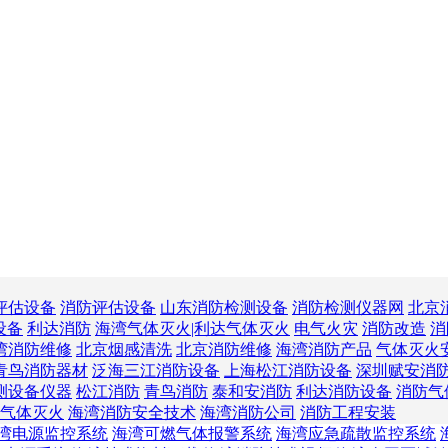
评估设备
消防评估设备
山东消防检测设备
消防检测仪器网
北京
设备
利达消防
海湾气体灭火|利达气体灭火
电气火灾
消防改造
消
湾消防维修
北京烟感清洗
北京消防维修
海湾消防产品
气体灭火
青鸟消防器材
泛海三江消防设备
上海松江消防设备
深圳赋安消
测设备仪器
松江消防
青鸟消防
泰和安消防
利达消防设备
消防气
气体灭火
海湾消防安全技术
海湾消防公司
消防工程安装
湾电源监控系统
海湾可燃气体报警系统
海湾应急疏散监控系统