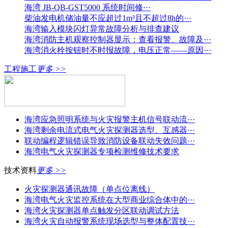
海湾 JB-QB-GST5000 系统时间修···
柴油发电机储油量不应超过1m³且不超过8h的···
海湾输入模块闪灯异常故障分析与排查建议
海湾消防主机观察控制器显示：查看报警、故障及···
海湾消火栓按钮时不时报故障，电压正常——原因···
工程施工
更多 >>
海湾应急照明系统与火灾报警主机信号联动流···
海湾剩余电流式电气火灾探测器选型、互感器···
联动编程逻辑错误导致消防设备联动失效问题···
海湾电气火灾探测器专项检测维修技术要求
技术资料
更多 >>
火灾探测器通讯故障（单点位离线）
海湾电气火灾监控系统在大型商业综合体中的···
海湾火灾探测器单点触发分区联动调试方法
海湾火灾自动报警系统现场选型与整体配置技···