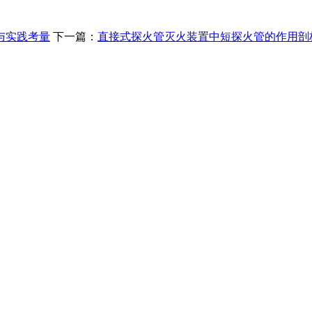
与实践考量
下一篇：
直接式探火管灭火装置中短探火管的作用剖