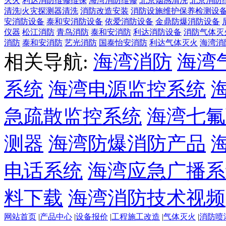
灭火
利达消防维修维保
海湾消防维修
北京烟感清洗
北京消防
清洗|火灾探测器清洗
消防改造安装
消防设施维护保养检测设
安消防设备
泰和安消防设备
依爱消防设备
金鼎防爆消防设备
仪器
松江消防
青鸟消防
泰和安消防
利达消防设备
消防气体灭
消防
泰和安消防
艺光消防
国泰怡安消防
利达气体灭火
海湾消
相关导航:
海湾消防
海湾
系统
海湾电源监控系统
急疏散监控系统
海湾七氟
测器
海湾防爆消防产品
电话系统
海湾应急广播系
料下载
海湾消防技术视频
网站首页
|
产品中心
|
设备报价
|
工程施工改造
|
气体灭火
|
消防喷