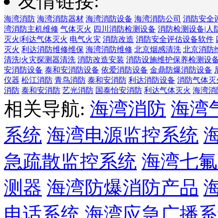
友情链接:
海湾消防
海湾消防器材
海湾消防设备
海湾消防公司
消防安全
湾消防主机维修
气体灭火
四川消防检测设备
消防检测设备|人
灭火|利达气体灭火
电气火灾
消防改造
消防安全评估设备软件
灭火
利达消防维修维保
海湾消防维修
北京烟感清洗
北京消防
清洗|火灾探测器清洗
消防改造安装
消防设施维护保养检测设
安消防设备
泰和安消防设备
依爱消防设备
金鼎防爆消防设备
仪器
松江消防
青鸟消防
泰和安消防
利达消防设备
消防气体灭
消防
泰和安消防
艺光消防
国泰怡安消防
利达气体灭火
海湾消
相关导航:
海湾消防
海湾
系统
海湾电源监控系统
急疏散监控系统
海湾七氟
测器
海湾防爆消防产品
电话系统
海湾应急广播系