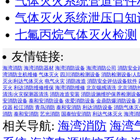
气体灭火系统管道管件
气体灭火系统泄压口知
七氟丙烷气体灭火检测
友情链接:
海湾消防
海湾消防器材
海湾消防设备
海湾消防公司
消防安全
湾消防主机维修
气体灭火
四川消防检测设备
消防检测设备|人
灭火|利达气体灭火
电气火灾
消防改造
消防安全评估设备软件
灭火
利达消防维修维保
海湾消防维修
北京烟感清洗
北京消防
清洗|火灾探测器清洗
消防改造安装
消防设施维护保养检测设
安消防设备
泰和安消防设备
依爱消防设备
金鼎防爆消防设备
仪器
松江消防
青鸟消防
泰和安消防
利达消防设备
消防气体灭
消防
泰和安消防
艺光消防
国泰怡安消防
利达气体灭火
海湾消
相关导航:
海湾消防
海湾