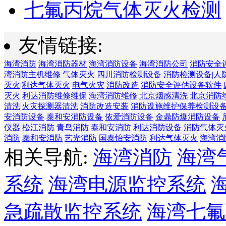
七氟丙烷气体灭火检测
友情链接:
海湾消防
海湾消防器材
海湾消防设备
海湾消防公司
消防安全
湾消防主机维修
气体灭火
四川消防检测设备
消防检测设备|人
灭火|利达气体灭火
电气火灾
消防改造
消防安全评估设备软件
灭火
利达消防维修维保
海湾消防维修
北京烟感清洗
北京消防
清洗|火灾探测器清洗
消防改造安装
消防设施维护保养检测设
安消防设备
泰和安消防设备
依爱消防设备
金鼎防爆消防设备
仪器
松江消防
青鸟消防
泰和安消防
利达消防设备
消防气体灭
消防
泰和安消防
艺光消防
国泰怡安消防
利达气体灭火
海湾消
相关导航:
海湾消防
海湾
系统
海湾电源监控系统
急疏散监控系统
海湾七氟