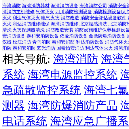
海湾消防
海湾消防器材
海湾消防设备
海湾消防公司
消防安全
湾消防主机维修
气体灭火
四川消防检测设备
消防检测设备|人
灭火|利达气体灭火
电气火灾
消防改造
消防安全评估设备软件
灭火
利达消防维修维保
海湾消防维修
北京烟感清洗
北京消防
清洗|火灾探测器清洗
消防改造安装
消防设施维护保养检测设
安消防设备
泰和安消防设备
依爱消防设备
金鼎防爆消防设备
仪器
松江消防
青鸟消防
泰和安消防
利达消防设备
消防气体灭
消防
泰和安消防
艺光消防
国泰怡安消防
利达气体灭火
海湾消
相关导航:
海湾消防
海湾
系统
海湾电源监控系统
急疏散监控系统
海湾七氟
测器
海湾防爆消防产品
电话系统
海湾应急广播系