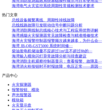
海湾消防应急疏散系统基础操作规范与日常使用流···
海湾电气火灾监控系统周期性常规检测技术要求
热门文章
总线设备频繁离线、周期性掉线故障
总线线路故障引发联动信号中断问题分析
海湾消防两线制总线核心技术与工程应用优势详解
海湾感烟火灾探测器常见故障检查与精准维修技术
海湾火灾报警控制器报警频次越来越多，为什么会···
海湾 JB-QB-GST5000 系统时间修···
柴油发电机储油量不应超过1m³且不超过8h的···
海湾输入模块闪灯异常故障分析与排查建议
海湾消防主机观察控制器显示：查看报警、故障及···
海湾消火栓按钮时不时报故障，电压正常——原因···
产品中心
火灾探测器
报警按钮、模块
声光报警器
模块箱
火灾显示盘