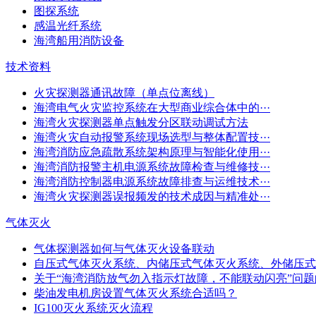
图探系统
感温光纤系统
海湾船用消防设备
技术资料
火灾探测器通讯故障（单点位离线）
海湾电气火灾监控系统在大型商业综合体中的···
海湾火灾探测器单点触发分区联动调试方法
海湾火灾自动报警系统现场选型与整体配置技···
海湾消防应急疏散系统架构原理与智能化使用···
海湾消防报警主机电源系统故障检查与维修技···
海湾消防控制器电源系统故障排查与运维技术···
海湾火灾探测器误报频发的技术成因与精准处···
气体灭火
气体探测器如何与气体灭火设备联动
自压式气体灭火系统、内储压式气体灭火系统、外储压式
关于“海湾消防放气勿入指示灯故障，不能联动闪亮”问
柴油发电机房设置气体灭火系统合适吗？
IG100灭火系统灭火流程