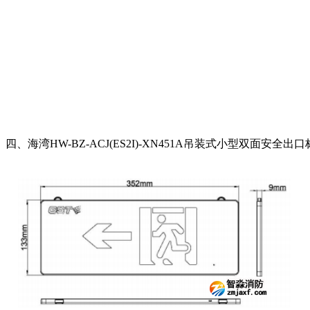
四、海湾HW-BZ-ACJ(ES2I)-XN451A吊装式小型双面安全