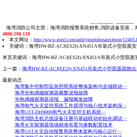
智淼君安（江苏）消防工程技术有限公司
http://www.gstxf.com/
海湾消防公司主营：海湾消防报警系统销售,消防设备安装，海
4006-598-119
本文网址：
http://www.gstxf.com/anli/yingjishusanxitong/12405.
关键词：海湾HW-BZ-ACJ(ES2I)-XN451A吊装式小型双
本页关键词：海湾HW-BZ-ACJ(ES2I)-XN451A吊装式小型
上一篇：
海湾HW-BZ-ACJ(EE2I)-XN451吊装式小型双面疏
最新动态
海湾集中控制型应急照明系统整体架构与全域联动···
海湾光电感烟探测器频繁误报故障
光电感烟探测器误报、漏报频发故障
海湾电气火灾监控系统工作原理与核心技术架构深···
海湾GST-DH9000电气火灾监控主机系统···
海湾消防主机总线设备注册与基础联动初始化调试···
海湾火灾探测器现场精准布置与参数配置技术
海湾GST火灾自动报警系统整体架构与核心运行···