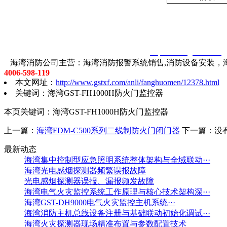
智淼君安（江苏）消防工程技术有限公司
http://www.gstxf.com/
海湾消防公司主营：海湾消防报警系统销售,消防设备安装，海
4006-598-119
本文网址：
http://www.gstxf.com/anli/fanghuomen/12378.html
关键词：海湾GST-FH1000H防火门监控器
本页关键词：海湾GST-FH1000H防火门监控器
上一篇：
海湾FDM-C500系列二线制防火门闭门器
下一篇：没
最新动态
海湾集中控制型应急照明系统整体架构与全域联动···
海湾光电感烟探测器频繁误报故障
光电感烟探测器误报、漏报频发故障
海湾电气火灾监控系统工作原理与核心技术架构深···
海湾GST-DH9000电气火灾监控主机系统···
海湾消防主机总线设备注册与基础联动初始化调试···
海湾火灾探测器现场精准布置与参数配置技术