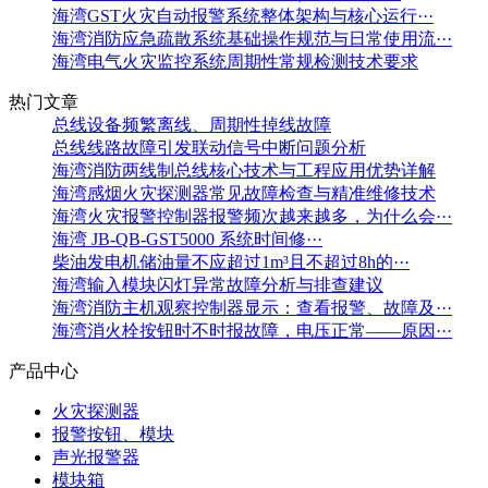
海湾GST火灾自动报警系统整体架构与核心运行···
海湾消防应急疏散系统基础操作规范与日常使用流···
海湾电气火灾监控系统周期性常规检测技术要求
热门文章
总线设备频繁离线、周期性掉线故障
总线线路故障引发联动信号中断问题分析
海湾消防两线制总线核心技术与工程应用优势详解
海湾感烟火灾探测器常见故障检查与精准维修技术
海湾火灾报警控制器报警频次越来越多，为什么会···
海湾 JB-QB-GST5000 系统时间修···
柴油发电机储油量不应超过1m³且不超过8h的···
海湾输入模块闪灯异常故障分析与排查建议
海湾消防主机观察控制器显示：查看报警、故障及···
海湾消火栓按钮时不时报故障，电压正常——原因···
产品中心
火灾探测器
报警按钮、模块
声光报警器
模块箱