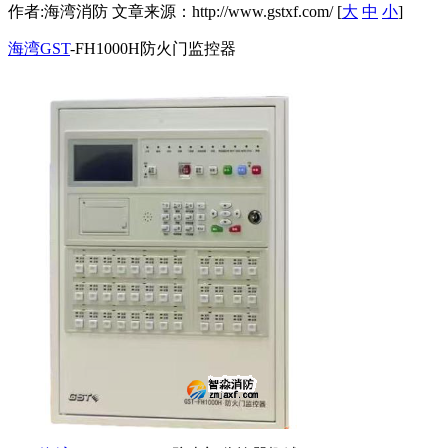
作者:海湾消防 文章来源：http://www.gstxf.com/ [
大
中
小
]
海湾GST
-FH1000H防火门监控器