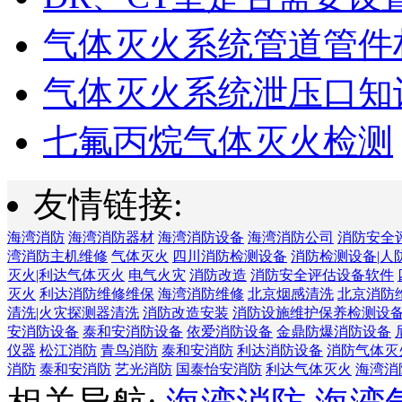
气体灭火系统管道管件
气体灭火系统泄压口知
七氟丙烷气体灭火检测
友情链接:
海湾消防
海湾消防器材
海湾消防设备
海湾消防公司
消防安全
湾消防主机维修
气体灭火
四川消防检测设备
消防检测设备|人
灭火|利达气体灭火
电气火灾
消防改造
消防安全评估设备软件
灭火
利达消防维修维保
海湾消防维修
北京烟感清洗
北京消防
清洗|火灾探测器清洗
消防改造安装
消防设施维护保养检测设
安消防设备
泰和安消防设备
依爱消防设备
金鼎防爆消防设备
仪器
松江消防
青鸟消防
泰和安消防
利达消防设备
消防气体灭
消防
泰和安消防
艺光消防
国泰怡安消防
利达气体灭火
海湾消