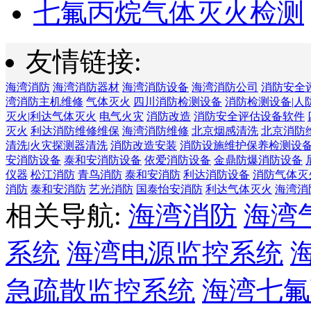
七氟丙烷气体灭火检测
友情链接:
海湾消防
海湾消防器材
海湾消防设备
海湾消防公司
消防安全
湾消防主机维修
气体灭火
四川消防检测设备
消防检测设备|人
灭火|利达气体灭火
电气火灾
消防改造
消防安全评估设备软件
灭火
利达消防维修维保
海湾消防维修
北京烟感清洗
北京消防
清洗|火灾探测器清洗
消防改造安装
消防设施维护保养检测设
安消防设备
泰和安消防设备
依爱消防设备
金鼎防爆消防设备
仪器
松江消防
青鸟消防
泰和安消防
利达消防设备
消防气体灭
消防
泰和安消防
艺光消防
国泰怡安消防
利达气体灭火
海湾消
相关导航:
海湾消防
海湾
系统
海湾电源监控系统
急疏散监控系统
海湾七氟