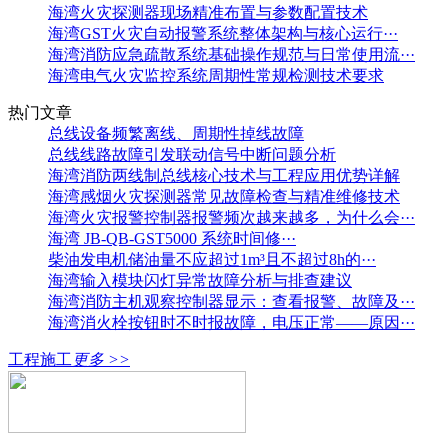
海湾火灾探测器现场精准布置与参数配置技术
海湾GST火灾自动报警系统整体架构与核心运行···
海湾消防应急疏散系统基础操作规范与日常使用流···
海湾电气火灾监控系统周期性常规检测技术要求
热门文章
总线设备频繁离线、周期性掉线故障
总线线路故障引发联动信号中断问题分析
海湾消防两线制总线核心技术与工程应用优势详解
海湾感烟火灾探测器常见故障检查与精准维修技术
海湾火灾报警控制器报警频次越来越多，为什么会···
海湾 JB-QB-GST5000 系统时间修···
柴油发电机储油量不应超过1m³且不超过8h的···
海湾输入模块闪灯异常故障分析与排查建议
海湾消防主机观察控制器显示：查看报警、故障及···
海湾消火栓按钮时不时报故障，电压正常——原因···
工程施工
更多 >>