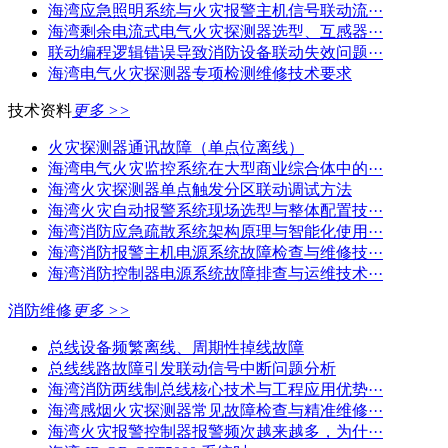
海湾应急照明系统与火灾报警主机信号联动流···
海湾剩余电流式电气火灾探测器选型、互感器···
联动编程逻辑错误导致消防设备联动失效问题···
海湾电气火灾探测器专项检测维修技术要求
技术资料
更多 >>
火灾探测器通讯故障（单点位离线）
海湾电气火灾监控系统在大型商业综合体中的···
海湾火灾探测器单点触发分区联动调试方法
海湾火灾自动报警系统现场选型与整体配置技···
海湾消防应急疏散系统架构原理与智能化使用···
海湾消防报警主机电源系统故障检查与维修技···
海湾消防控制器电源系统故障排查与运维技术···
消防维修
更多 >>
总线设备频繁离线、周期性掉线故障
总线线路故障引发联动信号中断问题分析
海湾消防两线制总线核心技术与工程应用优势···
海湾感烟火灾探测器常见故障检查与精准维修···
海湾火灾报警控制器报警频次越来越多，为什···