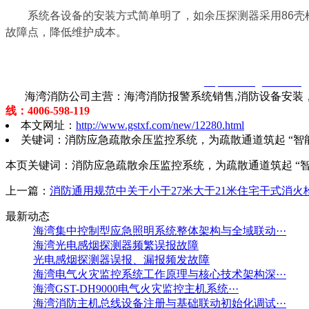
系统各设备的安装方式简单明了，如余压探测器采用86壳样
故障点，降低维护成本。
智淼君安（江苏）消防工程技术有限公司
http://www.gstxf.com/
海湾消防公司主营：海湾消防报警系统销售,消防设备安装，
线：4006-598-119
本文网址：
http://www.gstxf.com/new/12280.html
关键词：消防应急疏散余压监控系统，为疏散通道筑起 “智
本页关键词：消防应急疏散余压监控系统，为疏散通道筑起 “智
上一篇：
消防通用规范中关于小于27米大于21米住宅干式消火
最新动态
海湾集中控制型应急照明系统整体架构与全域联动···
海湾光电感烟探测器频繁误报故障
光电感烟探测器误报、漏报频发故障
海湾电气火灾监控系统工作原理与核心技术架构深···
海湾GST-DH9000电气火灾监控主机系统···
海湾消防主机总线设备注册与基础联动初始化调试···