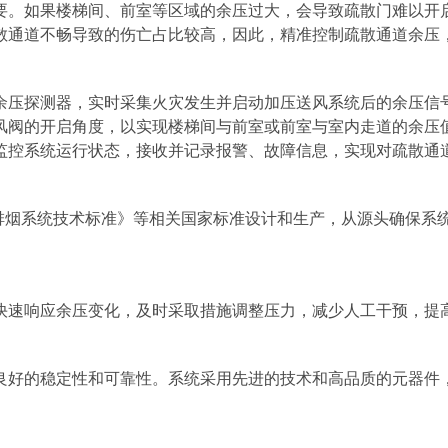
。如果楼梯间、前室等区域的余压过大，会导致疏散门难以开启
散通道不畅导致的伤亡占比较高，因此，精准控制疏散通道余压
压探测器，实时采集火灾发生并启动加压送风系统后的余压信号
风阀的开启角度，以实现楼梯间与前室或前室与室内走道的余压
监控系统运行状态，接收并记录报警、故障信息，实现对疏散通
防烟排烟系统技术标准》等相关国家标准设计和生产，从源头确保
速响应余压变化，及时采取措施调整压力，减少人工干预，提
好的稳定性和可靠性。系统采用先进的技术和高品质的元器件，