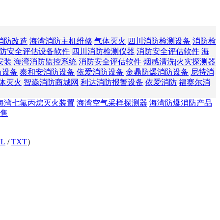
消防改造
海湾消防主机维修
气体灭火
四川消防检测设备
消防检
防安全评估设备软件
四川消防检测仪器
消防安全评估软件
海
安装
海湾消防监控系统
消防安全评估软件
烟感清洗|火灾探测器
防设备
泰和安消防设备
依爱消防设备
金鼎防爆消防设备
尼特消
体灭火
智淼消防商城网
利达消防报警设备
依爱消防
福赛尔消
海湾七氟丙烷灭火装置
海湾空气采样探测器
海湾防爆消防产品
售
L
/
TXT
）