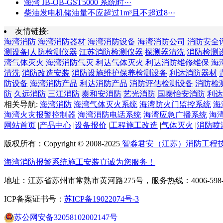
海湾 JB-QB-GST5000 系统时···
柴油发电机储油量不应超过1m³且不超过8···
友情链接:
海湾消防
海湾消防器材
海湾消防设备
海湾消防公司
消防安全
测设备|人防检测仪器
江苏消防检测仪器
探测器清洗
消防检测
湾气体灭火
海湾消防气灭
利达气体灭火
利达消防维修维保
海
清洗
消防改造安装
消防设施维护保养检测设备
利达消防器材
防设备
海湾消防产品
利达消防产品
消防评估检测设备
消防检
防
久远消防
三江消防
泰和安消防
艺光消防
国泰怡安消防
利达
相关导航:
海湾消防
海湾气体灭火系统
海湾防火门监控系统
海
海湾火灾报警控制器
海湾消防电话系统
海湾应急广播系统
海
网站首页
|
产品中心
|
设备报价
|
工程施工改造
|
气体灭火
|
消防喷
版权所有：Copyright © 2008-2025
智淼君安（江苏）消防工程
海湾消防报警系统施工安装真诚为您服务！
地址：江苏省苏州市常熟市黄河路275号，服务热线：4006-598-
ICP备案证书号：
苏ICP备19022074号-3
苏公网安备32058102002147号