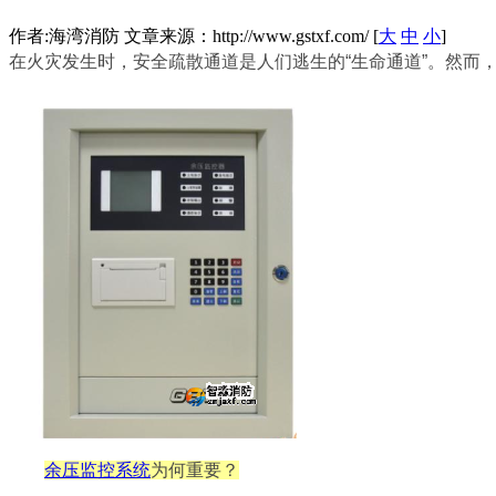
作者:海湾消防 文章来源：http://www.gstxf.com/ [
大
中
小
]
在火灾发生时，安全疏散通道是人们逃生的“生命通道”。然而
余压监控系统
为何重要？