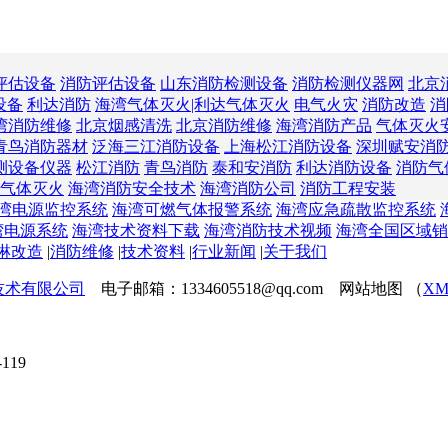
评估设备
消防评估设备
山东消防检测设备
消防检测仪器网
北京
设备
利达消防
海湾气体灭火|利达气体灭火
电气火灾
消防改造
消
湾消防维修
北京烟感清洗
北京消防维修
海湾消防产品
气体灭火
青鸟消防器材
泛海三江消防设备
上海松江消防设备
深圳赋安消
测设备仪器
松江消防
青鸟消防
泰和安消防
利达消防设备
消防气
气体灭火
海湾消防安全技术
海湾消防公司
消防工程安装
湾电源监控系统
海湾可燃气体报警系统
海湾应急疏散监控系统
湾电源系统
海湾技术资料下载
海湾消防技术视频
海湾全国区域销
淋改造
|
消防维修
|
技术资料
|
行业新闻
|
关于我们
技术有限公司
电子邮箱：1334605518@qq.com 网站地图 （
XM
119