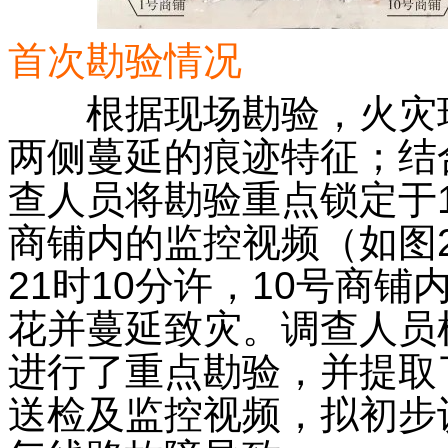
首次勘验情况
根据现场勘验，火灾现
两侧蔓延的痕迹特征；结
查人员将勘验重点锁定于1
商铺内的监控视频（如图
21时10分许，10号商铺
花并蔓延致灾。调查人员
进行了重点勘验，并提取
送检及监控视频，拟初步