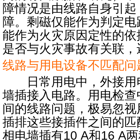
障情况是由线路自身引起
障。剩磁仅能作为判定电
能作为火灾原因定性的依
是否与火灾事故有关联，
线路与用电设备不匹配问
日常用电中，外接用电
墙插接入电路。用电检查
间的线路问题，极易忽视
插排这些接插件之间的匹
相电墙插有10 A和16 A