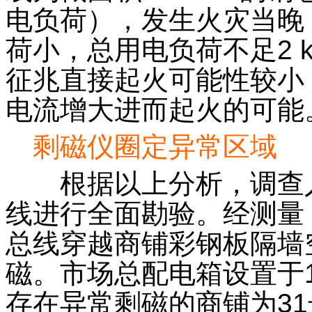
电负荷），发生火灾当晚
荷小，总用电负荷不足2 
征兆直接起火可能性较小
电流增大进而起火的可能
剩磁仪圈定异常区域
根据以上分析，调查人
线进行全面勘验。经测量
总线穿越商铺彩钢板隔墙空
磁。市场总配电箱设置于
存在异常剩磁的商铺为3