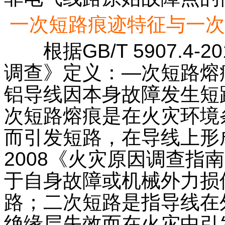
一次短路痕迹特征与一次
根据GB/T 5907.4-
调查》定义：—次短路熔
铝导线因本身故障发生短
次短路熔痕是在火灾环境
而引发短路，在导线上形成的熔
2008《火灾原因调查指
于自身故障或机械外力损
路；二次短路是指导线在
绝缘层失效而在火灾中引