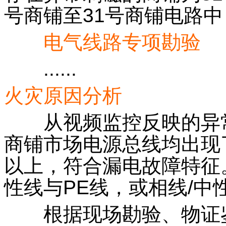
号商铺至31号商铺电路
电气线路专项勘验
......
火灾原因分析
从视频监控反映的异常情
商铺市场电源总线均出现
以上，符合漏电故障特征
性线与PE线，或相线/中
根据现场勘验、物证鉴