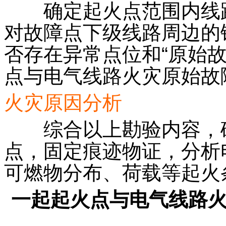
确定起火点范围内线路
对故障点下级线路周边的
否存在异常点位和“原始
点与电气线路火灾原始故
火灾原因分析
综合以上勘验内容，确
点，固定痕迹物证，分析
可燃物分布、荷载等起火
一起起火点与电气线路