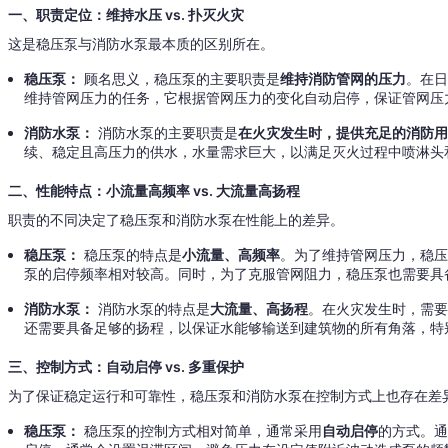
一、职责定位：维持水压 vs. 扑灭火灾
这是稳压泵与消防水泵最本质的区别所在。
稳压泵：
顾名思义，稳压泵的主要职责是
维持消防管网的压力
。在
维持管网压力的任务，它根据管网压力的变化自动启停，保证管网压
消防水泵：
消防水泵的主要职责是
在火灾发生时，提供充足的消防
续、稳定且高压力的供水，水量需求巨大，以满足灭火过程中喷淋头
二、性能特点：小流量高频率 vs. 大流量高扬程
职责的不同决定了稳压泵和消防水泵在性能上的差异。
稳压泵：
稳压泵的特点是
小流量、高频率
。为了维持管网压力，稳
泵的启停频率相对较高。同时，为了克服管网阻力，稳压泵也需要具
消防水泵：
消防水泵的特点是
大流量、高扬程
。在火灾发生时，需
还需要具备足够的扬程，以保证水能够输送到建筑物的所有角落，特
三、控制方式：自动启停 vs. 多重保护
为了保证稳定运行和可靠性，稳压泵和消防水泵在控制方式上也存在差
稳压泵：
稳压泵的控制方式相对简单，通常采用
自动启停
的方式。