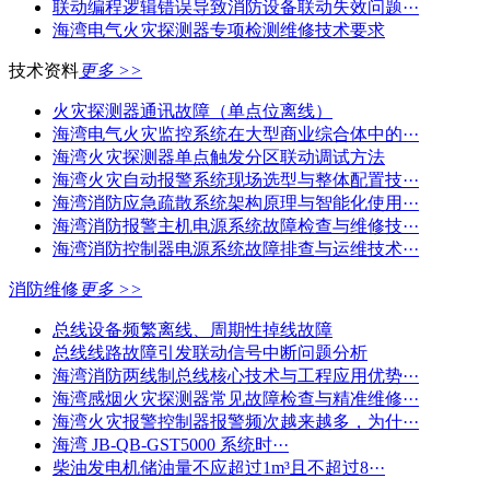
联动编程逻辑错误导致消防设备联动失效问题···
海湾电气火灾探测器专项检测维修技术要求
技术资料
更多 >>
火灾探测器通讯故障（单点位离线）
海湾电气火灾监控系统在大型商业综合体中的···
海湾火灾探测器单点触发分区联动调试方法
海湾火灾自动报警系统现场选型与整体配置技···
海湾消防应急疏散系统架构原理与智能化使用···
海湾消防报警主机电源系统故障检查与维修技···
海湾消防控制器电源系统故障排查与运维技术···
消防维修
更多 >>
总线设备频繁离线、周期性掉线故障
总线线路故障引发联动信号中断问题分析
海湾消防两线制总线核心技术与工程应用优势···
海湾感烟火灾探测器常见故障检查与精准维修···
海湾火灾报警控制器报警频次越来越多，为什···
海湾 JB-QB-GST5000 系统时···
柴油发电机储油量不应超过1m³且不超过8···