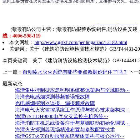
泵则主要负责在火灾发生时提供充足的消防用水，直接参与灭火。在选
智淼君安（江苏）消防工程技术有限公司
http://www.gstxf.com/
海湾消防公司主营：海湾消防报警系统销售,消防设备安装，
线：4006-598-119
本文网址：
http://www.gstxf.com/penlingaizao/12182.html
关键词：关于《建筑消防设施检测技术规范》GB/T44481-2024
本页关键词：关于《建筑消防设施检测技术规范》GB/T44481-202
上一篇：
自动喷水灭火系统有哪些要点数据你记住了吗？
下一
最新动态
海湾集中控制型应急照明系统整体架构与全域联动···
海湾光电感烟探测器频繁误报故障
光电感烟探测器误报、漏报频发故障
海湾电气火灾监控系统工作原理与核心技术架构深···
海湾GST-DH9000电气火灾监控主机系统···
海湾消防主机总线设备注册与基础联动初始化调试···
海湾火灾探测器现场精准布置与参数配置技术
海湾GST火灾自动报警系统整体架构与核心运行···