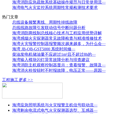
海湾消防应急疏散系统基础操作规范与日常使用流···
海湾电气火灾监控系统周期性常规检测技术要求
热门文章
总线设备频繁离线、周期性掉线故障
总线线路故障引发联动信号中断问题分析
海湾消防两线制总线核心技术与工程应用优势详解
海湾感烟火灾探测器常见故障检查与精准维修技术
海湾火灾报警控制器报警频次越来越多，为什么会···
海湾 JB-QB-GST5000 系统时间修···
柴油发电机储油量不应超过1m³且不超过8h的···
海湾输入模块闪灯异常故障分析与排查建议
海湾消防主机观察控制器显示：查看报警、故障及···
海湾消火栓按钮时不时报故障，电压正常——原因···
工程施工
更多 >>
海湾应急照明系统与火灾报警主机信号联动流···
海湾剩余电流式电气火灾探测器选型、互感器···