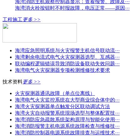
海湾消防主机观察控制器显示：查看报警、故障及···
海湾消火栓按钮时不时报故障，电压正常——原因···
工程施工
更多 >>
海湾应急照明系统与火灾报警主机信号联动流···
海湾剩余电流式电气火灾探测器选型、互感器···
联动编程逻辑错误导致消防设备联动失效问题···
海湾电气火灾探测器专项检测维修技术要求
技术资料
更多 >>
火灾探测器通讯故障（单点位离线）
海湾电气火灾监控系统在大型商业综合体中的···
海湾火灾探测器单点触发分区联动调试方法
海湾火灾自动报警系统现场选型与整体配置技···
海湾消防应急疏散系统架构原理与智能化使用···
海湾消防报警主机电源系统故障检查与维修技···
海湾消防控制器电源系统故障排查与运维技术···