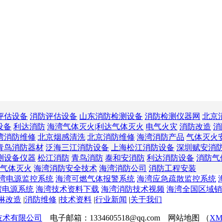
评估设备
消防评估设备
山东消防检测设备
消防检测仪器网
北京
设备
利达消防
海湾气体灭火|利达气体灭火
电气火灾
消防改造
消
湾消防维修
北京烟感清洗
北京消防维修
海湾消防产品
气体灭火
青鸟消防器材
泛海三江消防设备
上海松江消防设备
深圳赋安消
测设备仪器
松江消防
青鸟消防
泰和安消防
利达消防设备
消防气
气体灭火
海湾消防安全技术
海湾消防公司
消防工程安装
湾电源监控系统
海湾可燃气体报警系统
海湾应急疏散监控系统
湾电源系统
海湾技术资料下载
海湾消防技术视频
海湾全国区域销
淋改造
|
消防维修
|
技术资料
|
行业新闻
|
关于我们
技术有限公司
电子邮箱：1334605518@qq.com 网站地图 （
XM