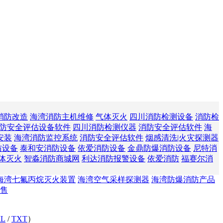
消防改造
海湾消防主机维修
气体灭火
四川消防检测设备
消防检
防安全评估设备软件
四川消防检测仪器
消防安全评估软件
海
安装
海湾消防监控系统
消防安全评估软件
烟感清洗|火灾探测器
防设备
泰和安消防设备
依爱消防设备
金鼎防爆消防设备
尼特消
体灭火
智淼消防商城网
利达消防报警设备
依爱消防
福赛尔消
海湾七氟丙烷灭火装置
海湾空气采样探测器
海湾防爆消防产品
售
L
/
TXT
）