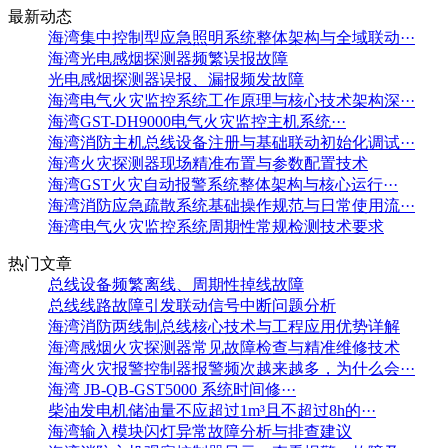
最新动态
海湾集中控制型应急照明系统整体架构与全域联动···
海湾光电感烟探测器频繁误报故障
光电感烟探测器误报、漏报频发故障
海湾电气火灾监控系统工作原理与核心技术架构深···
海湾GST-DH9000电气火灾监控主机系统···
海湾消防主机总线设备注册与基础联动初始化调试···
海湾火灾探测器现场精准布置与参数配置技术
海湾GST火灾自动报警系统整体架构与核心运行···
海湾消防应急疏散系统基础操作规范与日常使用流···
海湾电气火灾监控系统周期性常规检测技术要求
热门文章
总线设备频繁离线、周期性掉线故障
总线线路故障引发联动信号中断问题分析
海湾消防两线制总线核心技术与工程应用优势详解
海湾感烟火灾探测器常见故障检查与精准维修技术
海湾火灾报警控制器报警频次越来越多，为什么会···
海湾 JB-QB-GST5000 系统时间修···
柴油发电机储油量不应超过1m³且不超过8h的···
海湾输入模块闪灯异常故障分析与排查建议