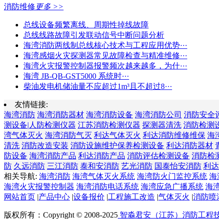
消防维修
更多 >>
总线设备频繁离线、周期性掉线故障
总线线路故障引发联动信号中断问题分析
海湾消防两线制总线核心技术与工程应用优势···
海湾感烟火灾探测器常见故障检查与精准维修···
海湾火灾报警控制器报警频次越来越多，为什···
海湾 JB-QB-GST5000 系统时···
柴油发电机储油量不应超过1m³且不超过8···
友情链接:
海湾消防
海湾消防器材
海湾消防设备
海湾消防公司
消防安全
测设备|人防检测仪器
江苏消防检测仪器
探测器清洗
消防检测
湾气体灭火
海湾消防气灭
利达气体灭火
利达消防维修维保
海
清洗
消防改造安装
消防设施维护保养检测设备
利达消防器材
防设备
海湾消防产品
利达消防产品
消防评估检测设备
消防检
防
久远消防
三江消防
泰和安消防
艺光消防
国泰怡安消防
利达
相关导航:
海湾消防
海湾气体灭火系统
海湾防火门监控系统
海
海湾火灾报警控制器
海湾消防电话系统
海湾应急广播系统
海
网站首页
|
产品中心
|
设备报价
|
工程施工改造
|
气体灭火
|
消防喷
版权所有：Copyright © 2008-2025
智淼君安（江苏）消防工程