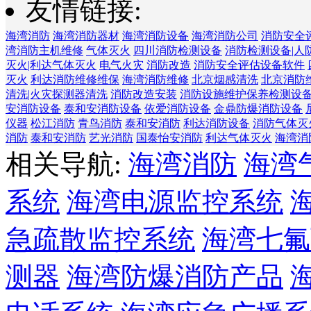
友情链接:
海湾消防
海湾消防器材
海湾消防设备
海湾消防公司
消防安全
湾消防主机维修
气体灭火
四川消防检测设备
消防检测设备|人
灭火|利达气体灭火
电气火灾
消防改造
消防安全评估设备软件
灭火
利达消防维修维保
海湾消防维修
北京烟感清洗
北京消防
清洗|火灾探测器清洗
消防改造安装
消防设施维护保养检测设
安消防设备
泰和安消防设备
依爱消防设备
金鼎防爆消防设备
仪器
松江消防
青鸟消防
泰和安消防
利达消防设备
消防气体灭
消防
泰和安消防
艺光消防
国泰怡安消防
利达气体灭火
海湾消
相关导航:
海湾消防
海湾
系统
海湾电源监控系统
急疏散监控系统
海湾七氟
测器
海湾防爆消防产品