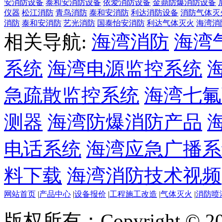
安消防设备
泰和安消防设备
依爱消防设备
金鼎防爆消防设备
仪器
松江消防
青鸟消防
泰和安消防
利达消防设备
消防气体灭
消防
泰和安消防
艺光消防
国泰怡安消防
利达气体灭火
海湾消
相关导航:
海湾消防
海湾
系统
海湾电源监控系统
急疏散监控系统
海湾七氟
测器
海湾防爆消防产品
电话系统
海湾应急广播系
料下载
海湾消防技术视频
网站首页
|
产品中心
|
设备报价
|
工程施工改造
|
气体灭火
|
消防喷
版权所有：Copyright © 20