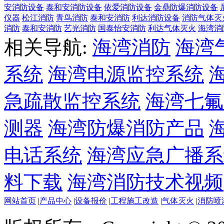
安消防设备
泰和安消防设备
依爱消防设备
金鼎防爆消防设备
仪器
松江消防
青鸟消防
泰和安消防
利达消防设备
消防气体灭
消防
泰和安消防
艺光消防
国泰怡安消防
利达气体灭火
海湾消
相关导航:
海湾消防
海湾
系统
海湾电源监控系统
急疏散监控系统
海湾七氟
测器
海湾防爆消防产品
电话系统
海湾应急广播系
料下载
海湾消防技术视频
网站首页
|
产品中心
|
设备报价
|
工程施工改造
|
气体灭火
|
消防喷