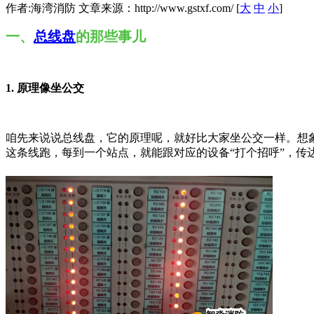
作者:海湾消防 文章来源：http://www.gstxf.com/ [
大
中
小
]
一、
总线盘
的那些事儿
1. 原理像坐公交
咱先来说说总线盘，它的原理呢，就好比大家坐公交一样。想
这条线跑，每到一个站点，就能跟对应的设备“打个招呼”，传