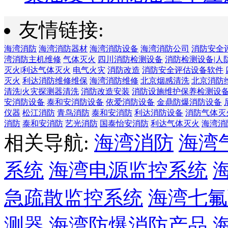
友情链接:
海湾消防
海湾消防器材
海湾消防设备
海湾消防公司
消防安全
湾消防主机维修
气体灭火
四川消防检测设备
消防检测设备|人
灭火|利达气体灭火
电气火灾
消防改造
消防安全评估设备软件
灭火
利达消防维修维保
海湾消防维修
北京烟感清洗
北京消防
清洗|火灾探测器清洗
消防改造安装
消防设施维护保养检测设
安消防设备
泰和安消防设备
依爱消防设备
金鼎防爆消防设备
仪器
松江消防
青鸟消防
泰和安消防
利达消防设备
消防气体灭
消防
泰和安消防
艺光消防
国泰怡安消防
利达气体灭火
海湾消
相关导航:
海湾消防
海湾
系统
海湾电源监控系统
急疏散监控系统
海湾七氟
测器
海湾防爆消防产品