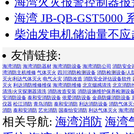
海湾火灾报警控制器报警
海湾 JB-QB-GST5000 
柴油发电机储油量不应超过
友情链接:
海湾消防
海湾消防器材
海湾消防设备
海湾消防公司
消防安全
湾消防主机维修
气体灭火
四川消防检测设备
消防检测设备|人
灭火|利达气体灭火
电气火灾
消防改造
消防安全评估设备软件
灭火
利达消防维修维保
海湾消防维修
北京烟感清洗
北京消防
清洗|火灾探测器清洗
消防改造安装
消防设施维护保养检测设
安消防设备
泰和安消防设备
依爱消防设备
金鼎防爆消防设备
仪器
松江消防
青鸟消防
泰和安消防
利达消防设备
消防气体灭
消防
泰和安消防
艺光消防
国泰怡安消防
利达气体灭火
海湾消
相关导航:
海湾消防
海湾